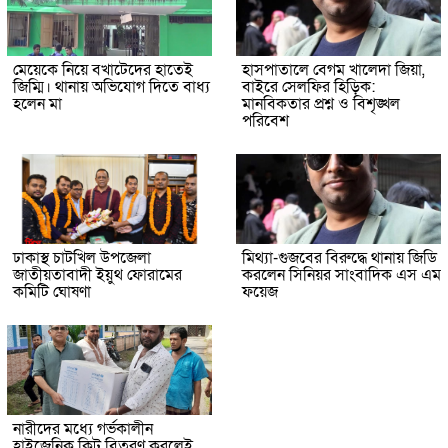
মেয়েকে নিয়ে বখাটেদের হাতেই
হাসপাতালে বেগম খালেদা জিয়া,
জিম্মি। থানায় অভিযোগ দিতে বাধ্য
বাইরে সেলফির হিড়িক:
হলেন মা
মানবিকতার প্রশ্ন ও বিশৃঙ্খল
পরিবেশ
ঢাকাস্থ চাটখিল উপজেলা
মিথ্যা-গুজবের বিরুদ্ধে থানায় জিডি
জাতীয়তাবাদী ইয়ুথ ফোরামের
করলেন সিনিয়র সাংবাদিক এস এম
কমিটি ঘোষণা
ফয়েজ
নারীদের মধ্যে গর্ভকালীন
হাইজেনিক কিট বিতরণ করলেই