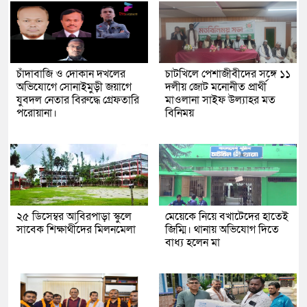
চাঁদাবাজি ও দোকান দখলের
চাটখিলে পেশাজীবীদের সঙ্গে ১১
অভিযোগে সোনাইমুড়ী জয়াগে
দলীয় জোট মনোনীত প্রার্থী
যুবদল নেতার বিরুদ্ধে গ্রেফতারি
মাওলানা সাইফ উল্যাহর মত
পরোয়ানা।
বিনিময়
২৫ ডিসেম্বর আবিরপাড়া স্কুলে
মেয়েকে নিয়ে বখাটেদের হাতেই
সাবেক শিক্ষার্থীদের মিলনমেলা
জিম্মি। থানায় অভিযোগ দিতে
বাধ্য হলেন মা