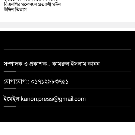
বিএনপির মনোনয়ন প্রত্যাশী মঈন
উদ্দিন তিতাস
সম্পাদক ও প্রকাশক:: কামরুল ইসলাম কানন
যোগাযোগ:: ০১৭১২৯৮৩৭৫১
ইমেইল kanon.press@gmail.com