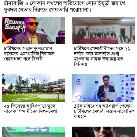
চাঁদাবাজি ও দোকান দখলের অভিযোগে সোনাইমুড়ী জয়াগে
যুবদল নেতার বিরুদ্ধে গ্রেফতারি পরোয়ানা।
চাটখিলের সন্তান নুরুজ্জামান
চাটখিলে পেশাজীবীদের সঙ্গে ১১
বাসসের এমপ্লোয়িজ নির্বাচনে
দলীয় জোট মনোনীত প্রার্থী
কোষাধক্ষ্য পদে বিজয়ী
মাওলানা সাইফ উল্যাহর মত
বিনিময়
২৫ ডিসেম্বর আবিরপাড়া স্কুলে
ব্র্যাক মাইগ্রেশন অ্যাওয়ার্ড পেলেন
সাবেক শিক্ষার্থীদের মিলনমেলা
চাটখিলের মেধাবী সন্তান সাংবাদিক
রায়হান