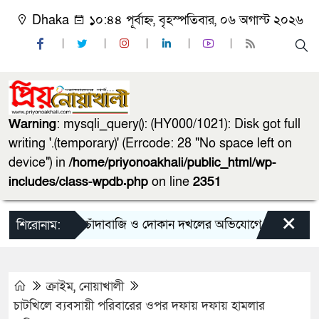
Dhaka
১০:৪৪ পূর্বাহ্ন, বৃহস্পতিবার, ০৬ অগাস্ট ২০২৬
Warning
: mysqli_query(): (HY000/1021): Disk got full
writing '.(temporary)' (Errcode: 28 "No space left on
device") in
/home/priyonoakhali/public_html/wp-
includes/class-wpdb.php
on line
2351
×
চাঁদাবাজি ও দোকান দখলের অভিযোগে সোনাইমুড়ী জয়াগে 
শিরোনাম:
ক্রাইম
,
নোয়াখালী
চাটখিলে ব্যবসায়ী পরিবারের ওপর দফায় দফায় হামলার