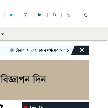
×
াজি ও দোকান দখলের অভিযোগে সোনাইমুড়ী জয়াগে যুবদল নেতার বিরুদ্
বৃহস্পতিবার, ২৭ নভেম্বর, ২০২৫
াই
Live TV