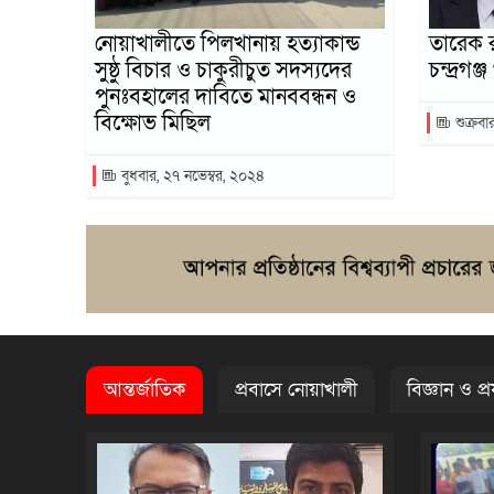
নোয়াখালীতে পিলখানায় হত্যাকান্ড
তারেক 
সুষ্ঠু বিচার ও চাকুরীচুত সদস্যদের
চন্দ্রগ
পুনঃবহালের দাবিতে মানববন্ধন ও
বিক্ষোভ মিছিল
শুক্রবা
বুধবার, ২৭ নভেম্বর, ২০২৪
আন্তর্জাতিক
প্রবাসে নোয়াখালী
বিজ্ঞান ও প্রয