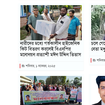
নারীদের মধ্যে গর্ভকালীন হাইজেনিক
চলে গেল
কিট বিতরণ করলেই বিএনপির
নেতা মধ
মনোনয়ন প্রত্যাশী মঈন উদ্দিন তিতাস
শনিবার
শনিবার, ১ নভেম্বর, ২০২৫