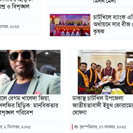
মিলন মেলা
শ্ন ও বিশৃঙ্খল
চাটখিলে ব্যাংক এশ
অর্থায়নে সার বীজ
সেম্বর, ২০২৫
কৃষক
লে বেগম খালেদা জিয়া,
ঢাকাস্থ চাটখিল উপজেলা
সেলফির হিড়িক: মানবিকতার
জাতীয়তাবাদী ইয়ুথ ফোরামে
 বিশৃঙ্খল পরিবেশ
ঘোষণা
র, ২ ডিসেম্বর, ২০২৫
বৃহস্পতিবার, ২৭ নভেম্বর, ২০২৫