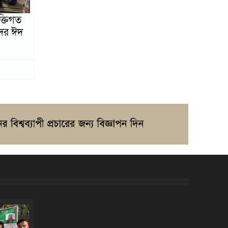
ক্তিগত
দের ঈদ