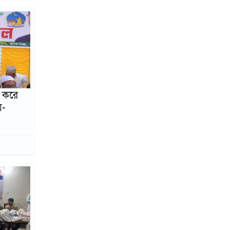
খালেদা জিয়া, বাইরে
সেলফির হিড়িক:
মানবিকতার প্রশ্ন ও
বিশৃঙ্খল পরিবেশ
ঢাকাস্থ চাটখিল উপজেলা
জাতীয়তাবাদী ইয়ুথ
ফোরামের কমিটি ঘোষণা
র করে
মিথ্যা-গুজবের বিরুদ্ধে
়-
থানায় জিডি করলেন
সিনিয়র সাংবাদিক এস
এম ফয়েজ
নারীদের মধ্যে গর্ভকালীন
হাইজেনিক কিট বিতরণ
করলেই বিএনপির
মনোনয়ন প্রত্যাশী মঈন
উদ্দিন তিতাস