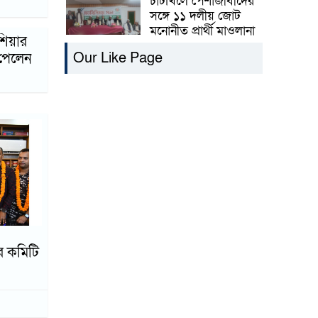
চাটখিলে পেশাজীবীদের
সঙ্গে ১১ দলীয় জোট
মনোনীত প্রার্থী মাওলানা
িয়ার
সাইফ উল্যাহর মত
Our Like Page
 পেলেন
বিনিময়
২৫ ডিসেম্বর আবিরপাড়া
স্কুলে সাবেক
শিক্ষার্থীদের মিলনমেলা
ব্র্যাক মাইগ্রেশন
অ্যাওয়ার্ড পেলেন
চাটখিলের মেধাবী সন্তান
সাংবাদিক রায়হান
মেয়েকে নিয়ে বখাটেদের
হাতেই জিম্মি। থানায়
র কমিটি
অভিযোগ দিতে বাধ্য
হলেন মা
হাসপাতালে বেগম