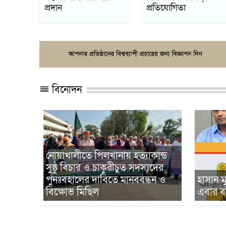
প্রদান
প্রতিযোগিতা
বিনোদন
কান্ড
যদের
কাবিলা
ধন ও
হাসান মুসান্না মিশুর ফিরে এসো
নিজ জন্
এবার বই মেলাতে
বিতরণ