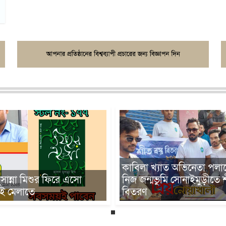
নোয়াখালীতে পিলখানায় হত্যা
 খ্যাত অভিনেতা পলাশের
সুষ্ঠু বিচার ও চাকুরীচুত সদস্
মভুমি সোনাইমুড়ীতে শীতবস্ত্র
পুনঃবহালের দাবিতে মানববন্
বিক্ষোভ মিছিল