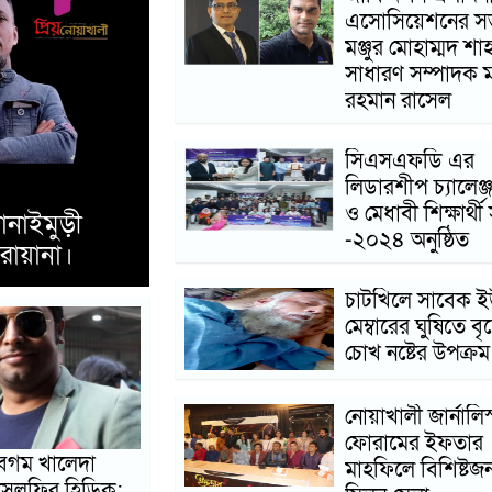
এসোসিয়েশনের স
মঞ্জুর মোহাম্মদ শা
সাধারণ সম্পাদক 
রহমান রাসেল
সিএসএফডি এর
লিডারশীপ চ্যালেঞ্জ
ও মেধাবী শিক্ষার্থী 
জোট মনোনীত
২৫ ডিসেম্বর আবিরপাড়া স্কুলে সাব
-২০২৪ অনুষ্ঠিত
মিলনমেলা
চাটখিলে সাবেক ই
মেম্বারের ঘুষিতে বৃদ
চোখ নষ্টের উপক্রম
নোয়াখালী জার্নালিস
ফোরামের ইফতার
েগম খালেদা
মাহফিলে বিশিষ্টজ
 সেলফির হিড়িক: