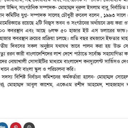
াল উদ্দিন, সাংগঠনিক সম্পাদক- মোহাম্মদ নূরুল ইসলাম বাবু, নির্বাচিত
তমান কমিটির যুগ্ন- সম্পাদক সালেহ চৌধুরী রুবেল বলেন , ১৯৯৩ সালে প্
মেরিকাতে রয়েছে ২টি নিজ্বস ভবন ও সংগঠনের অর্থায়নে ক্রয় করা ও
০০ কবরস্থান এবং আছে ৬লক্ষ ৫০ হাজার ইউ এস ডলারের ফান্ড
জার কবরস্থান ক্রয়ের প্রক্রিয়া চলছে। প্রতি বছর রমজানে ইফতার ম
 জাতীয় দিবসের সকল অনুষ্ঠান যথাযথ ভাবে পালন করা হয় উক্ত স
ত্যু ররন কারী বাংলাদেশিদের লাশ দেশে পাঠাতে সর্বোচ্চ সহযোগিতা 
 নোয়াখালী সোসাইটির মাধ্যমে বাংলাদেশ কনস্যুলেন্ট সার্ভিসও দে
ধানে একটা বাংলা স্কুল ও পরিচালনা করি।
 ৫ সদস্য বিশিষ্ট নির্বাচন কমিশনের কর্মকর্তারা হলেন- মোহাম্মদ সোহ
মিশনার), মোহাম্মদ আবুল কাশেম, একেএম রশীদ আহমেদ, শাহজাহান