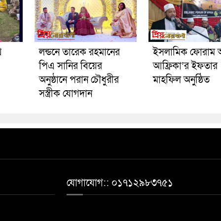
থ
লন্ডনে তারেক রহমানের
ইসলামিক ফোরাম 
পিএ সানির বিয়ের
আফ্রিকা’র ইফতার
অনুষ্ঠানে পরান চৌধুরীর
মাহফিল অনুষ্ঠিত
সস্ত্রীক যোগদান
যোগাযোগ:: ০১৭১২৯৮৩৭৫১