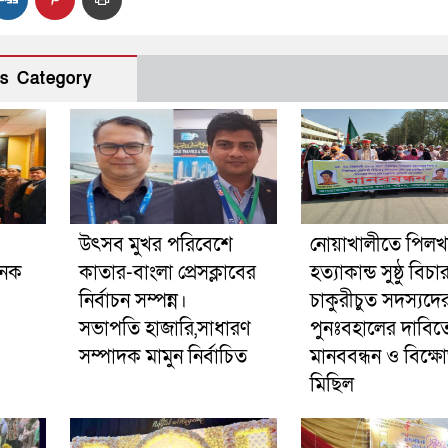
s Category
উৎসব মুখর পরিবেশে
নোয়াখালীতে পিলখা
ইনক
কাতার-বাংলা প্রেসক্লাবের
হত্যাকান্ড সুষ্ঠু বিচ
নির্বাচন সম্পন্ন।
চাকুরীচুত সদস্যদে
সভাপতি হাজারি,সাধারণ
পুনঃবহালের দাবিত
সম্পাদক মামুন নির্বাচিত
মানববন্ধন ও বিক্ষ
মিছিল