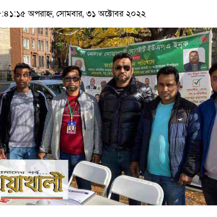
৪১:১৫ অপরাহ্ন, সোমবার, ৩১ অক্টোবর ২০২২