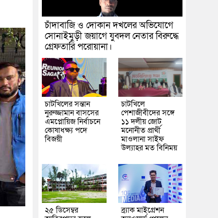
চাঁদাবাজি ও দোকান দখলের অভিযোগে
সোনাইমুড়ী জয়াগে যুবদল নেতার বিরুদ্ধে
গ্রেফতারি পরোয়ানা।
চাটখিলের সন্তান
চাটখিলে
নুরুজ্জামান বাসসের
পেশাজীবীদের সঙ্গে
এমপ্লোয়িজ নির্বাচনে
১১ দলীয় জোট
কোষাধক্ষ্য পদে
মনোনীত প্রার্থী
বিজয়ী
মাওলানা সাইফ
উল্যাহর মত বিনিময়
২৫ ডিসেম্বর
ব্র্যাক মাইগ্রেশন