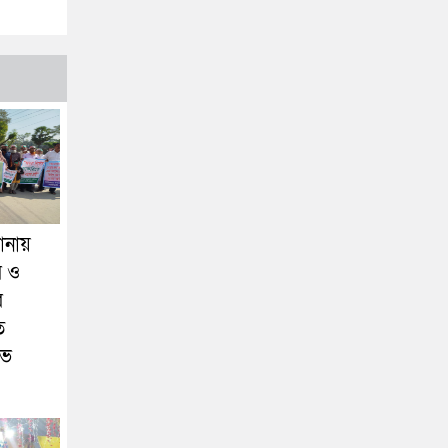
নায়
ার ও
র
ে
োভ