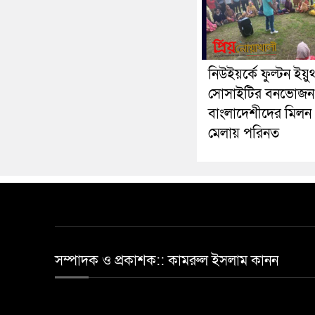
নিউইয়র্কে ফুল্টন ইয়ু
সোসাইটির বনভোজন
বাংলাদেশীদের মিলন
মেলায় পরিনত
সম্পাদক ও প্রকাশক:: কামরুল ইসলাম কানন