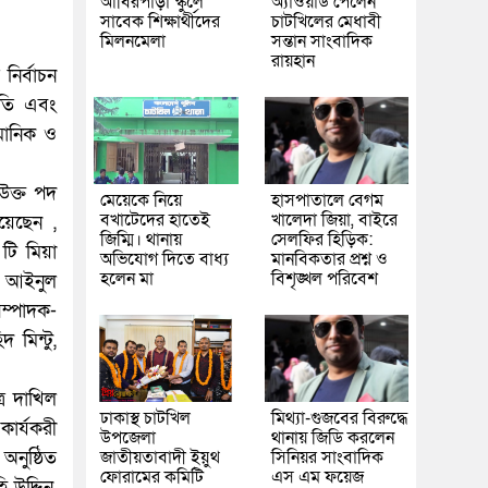
আবিরপাড়া স্কুলে
অ্যাওয়ার্ড পেলেন
সাবেক শিক্ষার্থীদের
চাটখিলের মেধাবী
মিলনমেলা
সন্তান সাংবাদিক
রায়হান
নির্বাচন
াপতি এবং
 মানিক ও
উক্ত পদ
মেয়েকে নিয়ে
হাসপাতালে বেগম
বখাটেদের হাতেই
খালেদা জিয়া, বাইরে
 হয়েছেন ,
জিম্মি। থানায়
সেলফির হিড়িক:
টি মিয়া
অভিযোগ দিতে বাধ্য
মানবিকতার প্রশ্ন ও
হলেন মা
বিশৃঙ্খল পরিবেশ
ক- আইনুল
সম্পাদক-
 মিন্টু,
্র দাখিল
ঢাকাস্থ চাটখিল
মিথ্যা-গুজবের বিরুদ্ধে
ার্যকরী
উপজেলা
থানায় জিডি করলেন
জাতীয়তাবাদী ইয়ুথ
সিনিয়র সাংবাদিক
অনুষ্ঠিত
ফোরামের কমিটি
এস এম ফয়েজ
 উদ্দিন,