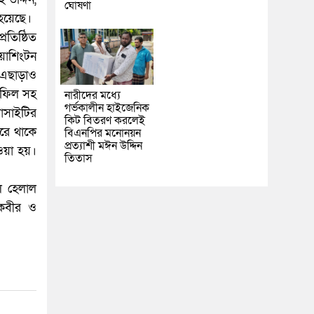
ঘোষণা
 হয়েছে।
রতিষ্ঠিত
য়াশিংটন
।এছাড়াও
াহফিল সহ
নারীদের মধ্যে
গর্ভকালীন হাইজেনিক
োসাইটির
কিট বিতরণ করলেই
করে থাকে
বিএনপির মনোনয়ন
প্রত্যাশী মঈন উদ্দিন
ওয়া হয়।
তিতাস
েল হেলাল
 কবীর ও