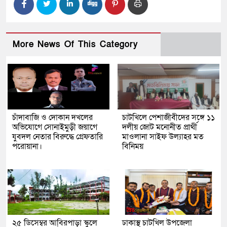
More News Of This Category
চাঁদাবাজি ও দোকান দখলের
চাটখিলে পেশাজীবীদের সঙ্গে ১১
অভিযোগে সোনাইমুড়ী জয়াগে
দলীয় জোট মনোনীত প্রার্থী
যুবদল নেতার বিরুদ্ধে গ্রেফতারি
মাওলানা সাইফ উল্যাহর মত
পরোয়ানা।
বিনিময়
২৫ ডিসেম্বর আবিরপাড়া স্কুলে
ঢাকাস্থ চাটখিল উপজেলা