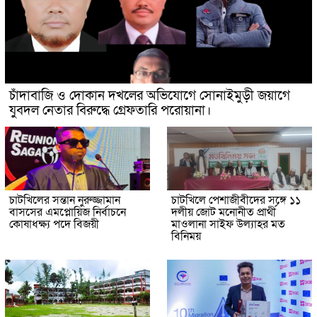
চাঁদাবাজি ও দোকান দখলের অভিযোগে সোনাইমুড়ী জয়াগে
যুবদল নেতার বিরুদ্ধে গ্রেফতারি পরোয়ানা।
চাটখিলের সন্তান নুরুজ্জামান
চাটখিলে পেশাজীবীদের সঙ্গে ১১
বাসসের এমপ্লোয়িজ নির্বাচনে
দলীয় জোট মনোনীত প্রার্থী
কোষাধক্ষ্য পদে বিজয়ী
মাওলানা সাইফ উল্যাহর মত
বিনিময়