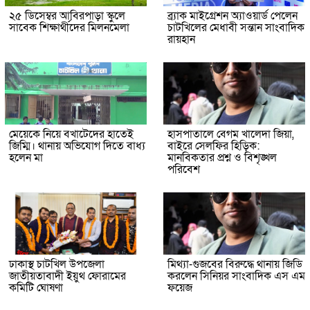
২৫ ডিসেম্বর আবিরপাড়া স্কুলে
ব্র্যাক মাইগ্রেশন অ্যাওয়ার্ড পেলেন
সাবেক শিক্ষার্থীদের মিলনমেলা
চাটখিলের মেধাবী সন্তান সাংবাদিক
রায়হান
মেয়েকে নিয়ে বখাটেদের হাতেই
হাসপাতালে বেগম খালেদা জিয়া,
জিম্মি। থানায় অভিযোগ দিতে বাধ্য
বাইরে সেলফির হিড়িক:
হলেন মা
মানবিকতার প্রশ্ন ও বিশৃঙ্খল
পরিবেশ
ঢাকাস্থ চাটখিল উপজেলা
মিথ্যা-গুজবের বিরুদ্ধে থানায় জিডি
জাতীয়তাবাদী ইয়ুথ ফোরামের
করলেন সিনিয়র সাংবাদিক এস এম
কমিটি ঘোষণা
ফয়েজ