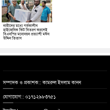
নারীদের মধ্যে গর্ভকালীন
হাইজেনিক কিট বিতরণ করলেই
বিএনপির মনোনয়ন প্রত্যাশী মঈন
উদ্দিন তিতাস
সম্পাদক ও প্রকাশক:: কামরুল ইসলাম কানন
যোগাযোগ:: ০১৭১২৯৮৩৭৫১