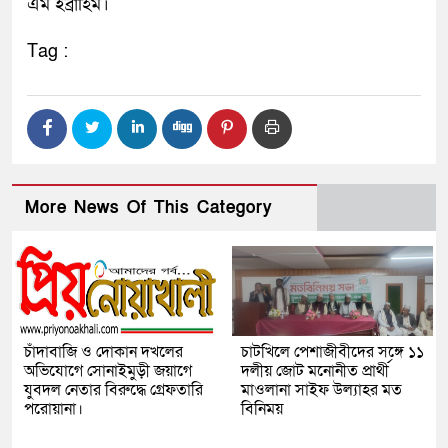
এম ইব্রাহিম।
Tag :
More News Of This Category
চাঁদাবাজি ও দোকান দখলের
চাটখিলে পেশাজীবীদের সঙ্গে ১১
অভিযোগে সোনাইমুড়ী জয়াগে
দলীয় জোট মনোনীত প্রার্থী
যুবদল নেতার বিরুদ্ধে গ্রেফতারি
মাওলানা সাইফ উল্যাহর মত
পরোয়ানা।
বিনিময়