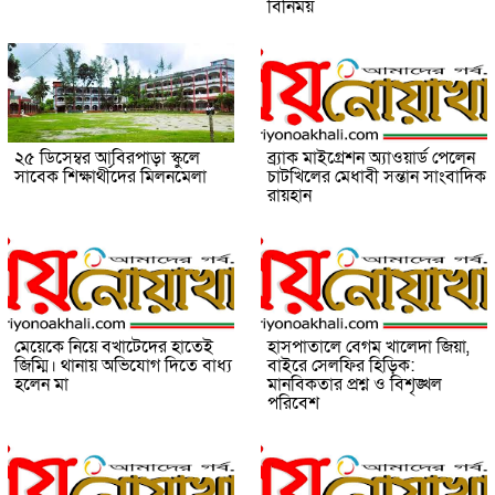
বিনিময়
২৫ ডিসেম্বর আবিরপাড়া স্কুলে
ব্র্যাক মাইগ্রেশন অ্যাওয়ার্ড পেলেন
সাবেক শিক্ষার্থীদের মিলনমেলা
চাটখিলের মেধাবী সন্তান সাংবাদিক
রায়হান
মেয়েকে নিয়ে বখাটেদের হাতেই
হাসপাতালে বেগম খালেদা জিয়া,
জিম্মি। থানায় অভিযোগ দিতে বাধ্য
বাইরে সেলফির হিড়িক:
হলেন মা
মানবিকতার প্রশ্ন ও বিশৃঙ্খল
পরিবেশ