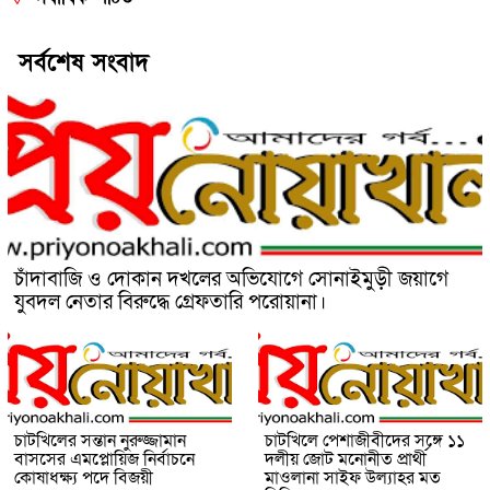
সর্বশেষ সংবাদ
চাঁদাবাজি ও দোকান দখলের অভিযোগে সোনাইমুড়ী জয়াগে
যুবদল নেতার বিরুদ্ধে গ্রেফতারি পরোয়ানা।
চাটখিলের সন্তান নুরুজ্জামান
চাটখিলে পেশাজীবীদের সঙ্গে ১১
বাসসের এমপ্লোয়িজ নির্বাচনে
দলীয় জোট মনোনীত প্রার্থী
কোষাধক্ষ্য পদে বিজয়ী
মাওলানা সাইফ উল্যাহর মত