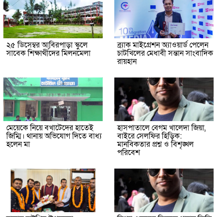
২৫ ডিসেম্বর আবিরপাড়া স্কুলে
ব্র্যাক মাইগ্রেশন অ্যাওয়ার্ড পেলেন
সাবেক শিক্ষার্থীদের মিলনমেলা
চাটখিলের মেধাবী সন্তান সাংবাদিক
রায়হান
মেয়েকে নিয়ে বখাটেদের হাতেই
হাসপাতালে বেগম খালেদা জিয়া,
জিম্মি। থানায় অভিযোগ দিতে বাধ্য
বাইরে সেলফির হিড়িক:
হলেন মা
মানবিকতার প্রশ্ন ও বিশৃঙ্খল
পরিবেশ