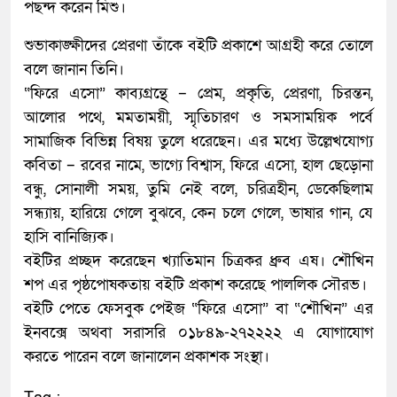
পছন্দ করেন মিশু।
শুভাকাঙ্ক্ষীদের প্রেরণা তাঁকে বইটি প্রকাশে আগ্রহী করে তোলে
বলে জানান তিনি।
“ফিরে এসো” কাব্যগ্রন্থে – প্রেম, প্রকৃতি, প্রেরণা, চিরন্তন,
আলোর পথে, মমতাময়ী, স্মৃতিচারণ ও সমসাময়িক পর্বে
সামাজিক বিভিন্ন বিষয় তুলে ধরেছেন। এর মধ্যে উল্লেখযোগ্য
কবিতা – রবের নামে, ভাগ্যে বিশ্বাস, ফিরে এসো, হাল ছেড়োনা
বন্ধু, সোনালী সময়, তুমি নেই বলে, চরিত্রহীন, ডেকেছিলাম
সন্ধ্যায়, হারিয়ে গেলে বুঝবে, কেন চলে গেলে, ভাষার গান, যে
হাসি বানিজ্যিক।
বইটির প্রচ্ছদ করেছেন খ্যাতিমান চিত্রকর ধ্রুব এষ। শৌখিন
শপ এর পৃষ্ঠপোষকতায় বইটি প্রকাশ করেছে পাললিক সৌরভ।
বইটি পেতে ফেসবুক পেইজ “ফিরে এসো” বা “শৌখিন” এর
ইনবক্সে অথবা সরাসরি ০১৮৪৯-২৭২২২২ এ যোগাযোগ
করতে পারেন বলে জানালেন প্রকাশক সংস্থা।