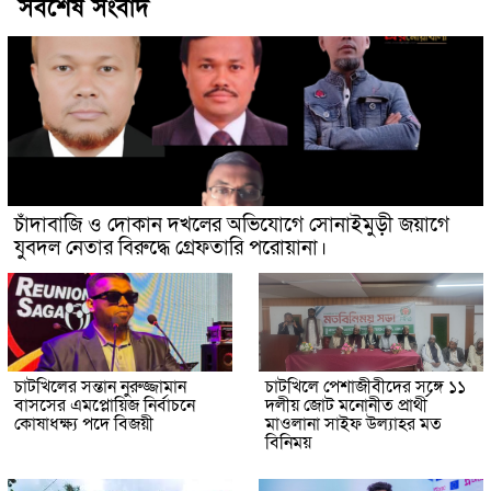
সর্বশেষ সংবাদ
চাঁদাবাজি ও দোকান দখলের অভিযোগে সোনাইমুড়ী জয়াগে
যুবদল নেতার বিরুদ্ধে গ্রেফতারি পরোয়ানা।
চাটখিলের সন্তান নুরুজ্জামান
চাটখিলে পেশাজীবীদের সঙ্গে ১১
বাসসের এমপ্লোয়িজ নির্বাচনে
দলীয় জোট মনোনীত প্রার্থী
কোষাধক্ষ্য পদে বিজয়ী
মাওলানা সাইফ উল্যাহর মত
বিনিময়