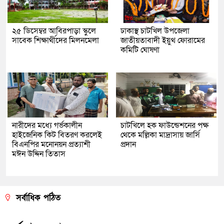
২৫ ডিসেম্বর আবিরপাড়া স্কুলে
ঢাকাস্থ চাটখিল উপজেলা
সাবেক শিক্ষার্থীদের মিলনমেলা
জাতীয়তাবাদী ইয়ুথ ফোরামের
কমিটি ঘোষণা
নারীদের মধ্যে গর্ভকালীন
চাটখিলে হক ফাউন্ডেশনের পক্ষ
হাইজেনিক কিট বিতরণ করলেই
থেকে মল্লিকা মাদ্রাসায় জার্সি
বিএনপির মনোনয়ন প্রত্যাশী
প্রদান
মঈন উদ্দিন তিতাস
সর্বাধিক পঠিত