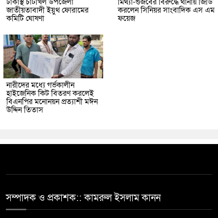
ঢাকাস্থ চাটখিল উপজেলা
মিথ্যা-গুজবের বিরুদ্ধে থানায় জিডি
জাতীয়তাবাদী ইয়ুথ ফোরামের
করলেন সিনিয়র সাংবাদিক এস এম
কমিটি ঘোষণা
ফয়েজ
নারীদের মধ্যে গর্ভকালীন
হাইজেনিক কিট বিতরণ করলেই
বিএনপির মনোনয়ন প্রত্যাশী মঈন
উদ্দিন তিতাস
সম্পাদক ও প্রকাশক:: কামরুল ইসলাম কানন