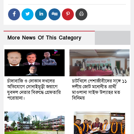
More News Of This Category
চাঁদাবাজি ও দোকান দখলের
চাটখিলে পেশাজীবীদের সঙ্গে ১১
অভিযোগে সোনাইমুড়ী জয়াগে
দলীয় জোট মনোনীত প্রার্থী
যুবদল নেতার বিরুদ্ধে গ্রেফতারি
মাওলানা সাইফ উল্যাহর মত
পরোয়ানা।
বিনিময়