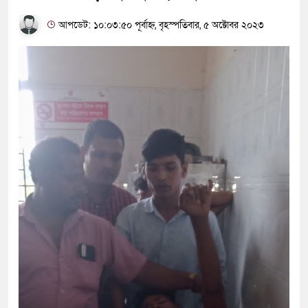
আপডেট: ১০:০৩:৫০ পূর্বাহ্ন, বৃহস্পতিবার, ৫ অক্টোবর ২০২৩