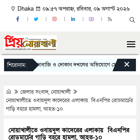
Dhaka
০৯:৫৭ অপরাহ্ন, রবিবার, ০৯ অগাস্ট ২০২৬
×
চাঁদাবাজি ও দোকান দখলের অভিযোগে সোনাইমুড়ী জয়াগে যুবদ
শিরোনাম:
জেলার সংবাদ
,
নোয়াখালী
নোয়াখালীতে ওবায়দুল কাদেরের এলাকায় বিএনপির রোডমার্চের
গাড়ি বহরে হামলা, আহত-১০
নোয়াখালীতে ওবায়দুল কাদেরের এলাকায় বিএনপির
রোডমার্চের গাড়ি বহরে হামলা, আহত-১০