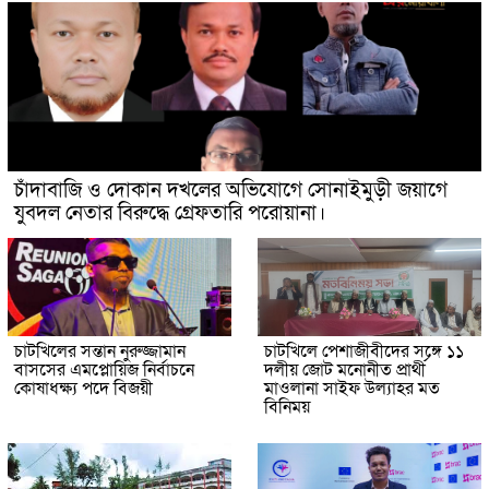
চাঁদাবাজি ও দোকান দখলের অভিযোগে সোনাইমুড়ী জয়াগে
যুবদল নেতার বিরুদ্ধে গ্রেফতারি পরোয়ানা।
চাটখিলের সন্তান নুরুজ্জামান
চাটখিলে পেশাজীবীদের সঙ্গে ১১
বাসসের এমপ্লোয়িজ নির্বাচনে
দলীয় জোট মনোনীত প্রার্থী
কোষাধক্ষ্য পদে বিজয়ী
মাওলানা সাইফ উল্যাহর মত
বিনিময়