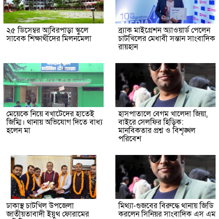
২৫ ডিসেম্বর আবিরপাড়া স্কুলে
ব্র্যাক মাইগ্রেশন অ্যাওয়ার্ড পেলেন
সাবেক শিক্ষার্থীদের মিলনমেলা
চাটখিলের মেধাবী সন্তান সাংবাদিক
রায়হান
মেয়েকে নিয়ে বখাটেদের হাতেই
হাসপাতালে বেগম খালেদা জিয়া,
জিম্মি। থানায় অভিযোগ দিতে বাধ্য
বাইরে সেলফির হিড়িক:
হলেন মা
মানবিকতার প্রশ্ন ও বিশৃঙ্খল
পরিবেশ
ঢাকাস্থ চাটখিল উপজেলা
মিথ্যা-গুজবের বিরুদ্ধে থানায় জিডি
জাতীয়তাবাদী ইয়ুথ ফোরামের
করলেন সিনিয়র সাংবাদিক এস এম