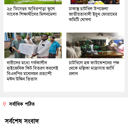
২৫ ডিসেম্বর আবিরপাড়া স্কুলে
ঢাকাস্থ চাটখিল উপজেলা
সাবেক শিক্ষার্থীদের মিলনমেলা
জাতীয়তাবাদী ইয়ুথ ফোরামের
কমিটি ঘোষণা
নারীদের মধ্যে গর্ভকালীন
চাটখিলে হক ফাউন্ডেশনের পক্ষ
হাইজেনিক কিট বিতরণ করলেই
থেকে মল্লিকা মাদ্রাসায় জার্সি
বিএনপির মনোনয়ন প্রত্যাশী
প্রদান
মঈন উদ্দিন তিতাস
সর্বাধিক পঠিত
সর্বশেষ সংবাদ