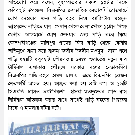
অভিযোগ করে বলেন, বৃহস্পতিবার সকাল ১০টার দিকে
কবিরহাট উপজেলা বিএনপির ৫শতাধিক নেতাকর্মি রোডমার্চে
যোগ দেওয়ার জন্য গাড়ি বহর নিয়ে ব্যারিস্টার মওদুদ
আহমদের বাড়িতে যান। সেখান থেকে বেলা পৌনে ১১টার দিকে
ফেনীর রোডমার্চে যোগ দেওয়ার জন্য গাড়ি বহর নিয়ে
কোম্পানীগঞ্জের মানিপুর গ্রামের নিজ বাড়ি থেকে ফেনীর
অভিমুখে যাত্রা করে হাসনা জসীম উদদীন মওদুুদ। যাত্রা পথে
গাড়ি বহরটি বসুরহাট পৌরসভার ১নম্বর ওয়ার্ডের নতুন বাস
টার্মিনাল এলাকায় পৌঁঁছলে সরকার দলের নেতাকর্মিরা
বিএনপির গাড়ি বহরে হামলা চালায়। এতে বিএনপির ১০জন
নেতাকর্মি আহত হয়। ভাংচুর করা হয় ৪টি বাস ও ১৬টি
সিএনজি চালিত অটোরিকশা। হাসনা মওদুদেরর গাড়ি বাস
টার্মিনাল অতিক্রম করার সাথে সাথেই গাড়ি বহরের পিছনের
দিকে এ হামলার ঘটনা ঘটে।