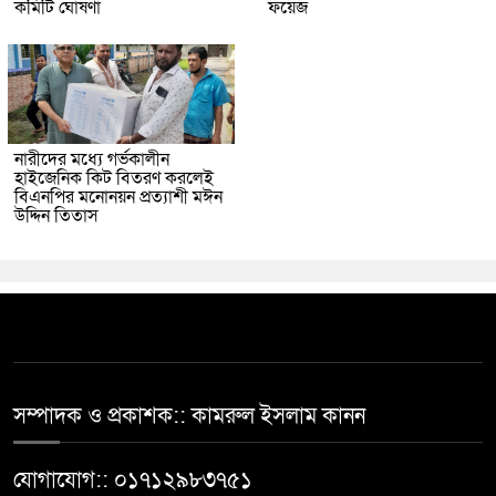
কমিটি ঘোষণা
ফয়েজ
নারীদের মধ্যে গর্ভকালীন
হাইজেনিক কিট বিতরণ করলেই
বিএনপির মনোনয়ন প্রত্যাশী মঈন
উদ্দিন তিতাস
সম্পাদক ও প্রকাশক:: কামরুল ইসলাম কানন
যোগাযোগ:: ০১৭১২৯৮৩৭৫১