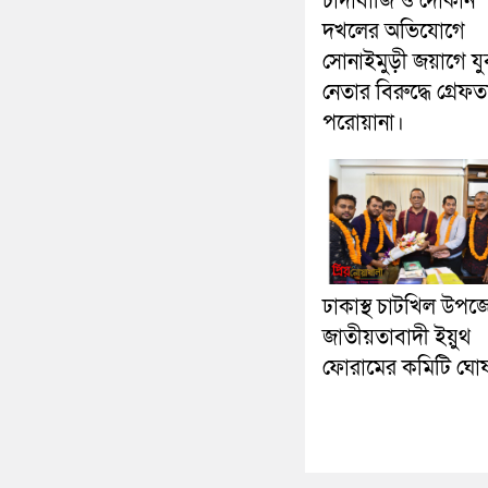
চাঁদাবাজি ও দোকান
দখলের অভিযোগে
সোনাইমুড়ী জয়াগে য
নেতার বিরুদ্ধে গ্রেফত
পরোয়ানা।
ঢাকাস্থ চাটখিল উপজ
জাতীয়তাবাদী ইয়ুথ
ফোরামের কমিটি ঘো