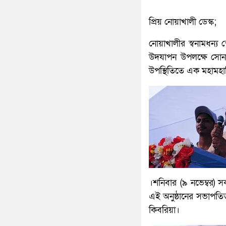
প্রিয় নোয়াখালী ডেস্ক;
নোয়াখালীর স্বনামধন্য স
উদযাপন উপলক্ষে সোনা
উপস্থিতিতে এক মহামহা
।শনিবার (৯ নভেম্বর) স
এই অনুষ্ঠানের সভাপতিত্
কিবরিয়া।