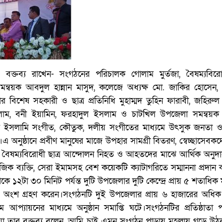
বক্তব্য রাখেন- সংগঠনের পরিচালক গোলাম মুর্তজা, বৈষম্যবিরোধ
মন্বয়ক আবদুল হান্নান মাসুদ, কলেজে অধ্যক্ষ মো. জাকির হোসেন, স্ব
ার বিশেষ সহকারী ও ছাত্র প্রতিনিধি মুহাম্মদ তুহিন ফারাবী, জহিরু
াম, বনী ইয়ামিন, ফরহাদুল ইসলাম ও চাটখিল উপজেলা সমন্বয়ক
ানটি ইসলামি সংগীত, কৌতুক, দলীয় সংগীতের মাধ্যমে উৎসুক জনতা 
 অনুষ্ঠানে প্রবীণ মানুষের মাজে উপহার সামগ্রী বিতরণ, স্বেচ্ছাসেবক
 বৈষম্যবিরোধী ছাত্র আন্দোলন নিহত ও আহতদের মাঝে আর্থিক অনুদান
াজিক ব্যক্তি, সেরা ইমামসহ বেশ কয়েকটি ক্যাটাগরিতে সম্মাননা প্রদান
 ১২টা ৩০ মিনিট পর্যন্ত দুটি উপজেলার দুটি কেন্দ্রে প্রায় ৫ শতাধিক 
রীক্ষায় অংশ গ্রহণ করেন।সংগঠনটি দুই উপজেলার প্রায় ৬ হাজারের অধিক
ম আপ্যায়নের মাধ্যমে অনুষ্ঠান সমাপ্তি ঘটে।সংগঠনটির প্রতিষ্ঠাতা
িয়া তার বক্তব্য বলেন, আমি চাই এমন সংগঠন পাড়ায় মহল্লায় গড়ে উঠ