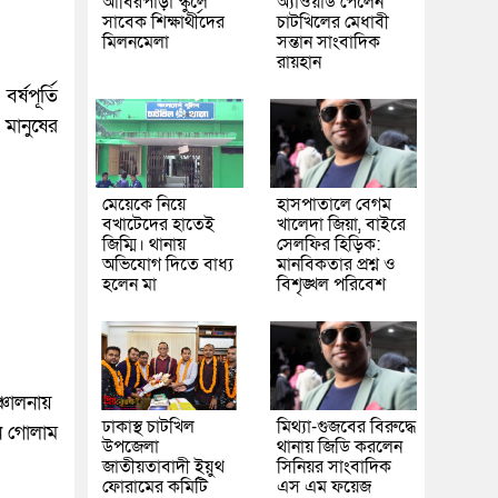
আবিরপাড়া স্কুলে
অ্যাওয়ার্ড পেলেন
সাবেক শিক্ষার্থীদের
চাটখিলের মেধাবী
মিলনমেলা
সন্তান সাংবাদিক
রায়হান
্ষপূর্তি
মানুষের
মেয়েকে নিয়ে
হাসপাতালে বেগম
বখাটেদের হাতেই
খালেদা জিয়া, বাইরে
জিম্মি। থানায়
সেলফির হিড়িক:
অভিযোগ দিতে বাধ্য
মানবিকতার প্রশ্ন ও
হলেন মা
বিশৃঙ্খল পরিবেশ
ঞ্চালনায়
ঢাকাস্থ চাটখিল
মিথ্যা-গুজবের বিরুদ্ধে
েন গোলাম
উপজেলা
থানায় জিডি করলেন
জাতীয়তাবাদী ইয়ুথ
সিনিয়র সাংবাদিক
ফোরামের কমিটি
এস এম ফয়েজ