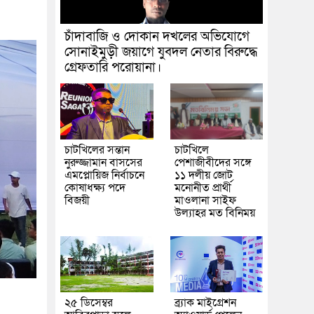
চাঁদাবাজি ও দোকান দখলের অভিযোগে
সোনাইমুড়ী জয়াগে যুবদল নেতার বিরুদ্ধে
গ্রেফতারি পরোয়ানা।
চাটখিলের সন্তান
চাটখিলে
নুরুজ্জামান বাসসের
পেশাজীবীদের সঙ্গে
এমপ্লোয়িজ নির্বাচনে
১১ দলীয় জোট
কোষাধক্ষ্য পদে
মনোনীত প্রার্থী
বিজয়ী
মাওলানা সাইফ
উল্যাহর মত বিনিময়
২৫ ডিসেম্বর
ব্র্যাক মাইগ্রেশন