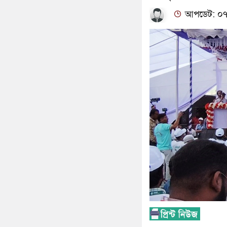
আপডেট: ০৭:০৮