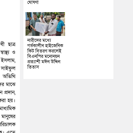
ঘোষণা
নারীদের মধ্যে
ী ছাত্র
গর্ভকালীন হাইজেনিক
কিট বিতরণ করলেই
াস্থ্য ও
বিএনপির মনোনয়ন
ল ইসলাম,
প্রত্যাশী মঈন উদ্দিন
তিতাস
 সাইফুল
ও অতিথি
দের মাঝে
 প্রদান,
 করা হয়।
মাধ্যমিক
 মানুষের
 পরিচালক
ুক। এতে