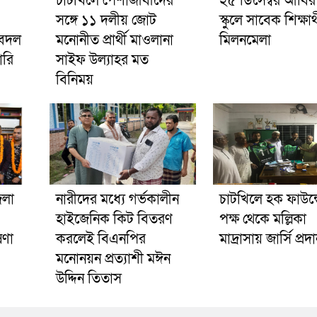
চাটখিলে পেশাজীবীদের
২৫ ডিসেম্বর আবির
সঙ্গে ১১ দলীয় জোট
স্কুলে সাবেক শিক্ষার
ুবদল
মনোনীত প্রার্থী মাওলানা
মিলনমেলা
ারি
সাইফ উল্যাহর মত
বিনিময়
েলা
নারীদের মধ্যে গর্ভকালীন
চাটখিলে হক ফাউন্
হাইজেনিক কিট বিতরণ
পক্ষ থেকে মল্লিকা
ষণা
করলেই বিএনপির
মাদ্রাসায় জার্সি প্রদ
মনোনয়ন প্রত্যাশী মঈন
উদ্দিন তিতাস