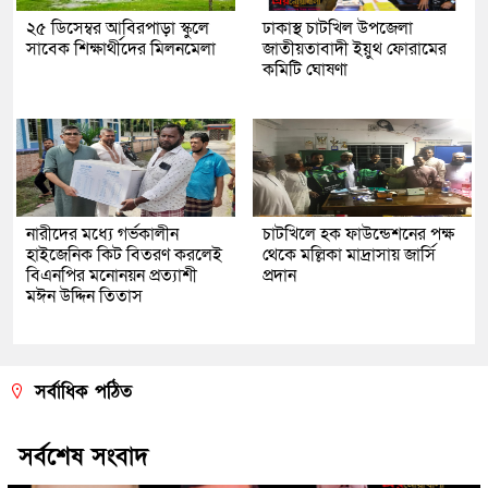
২৫ ডিসেম্বর আবিরপাড়া স্কুলে
ঢাকাস্থ চাটখিল উপজেলা
সাবেক শিক্ষার্থীদের মিলনমেলা
জাতীয়তাবাদী ইয়ুথ ফোরামের
কমিটি ঘোষণা
নারীদের মধ্যে গর্ভকালীন
চাটখিলে হক ফাউন্ডেশনের পক্ষ
হাইজেনিক কিট বিতরণ করলেই
থেকে মল্লিকা মাদ্রাসায় জার্সি
বিএনপির মনোনয়ন প্রত্যাশী
প্রদান
মঈন উদ্দিন তিতাস
সর্বাধিক পঠিত
সর্বশেষ সংবাদ