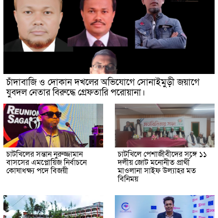
চাঁদাবাজি ও দোকান দখলের অভিযোগে সোনাইমুড়ী জয়াগে
যুবদল নেতার বিরুদ্ধে গ্রেফতারি পরোয়ানা।
চাটখিলের সন্তান নুরুজ্জামান
চাটখিলে পেশাজীবীদের সঙ্গে ১১
বাসসের এমপ্লোয়িজ নির্বাচনে
দলীয় জোট মনোনীত প্রার্থী
কোষাধক্ষ্য পদে বিজয়ী
মাওলানা সাইফ উল্যাহর মত
বিনিময়