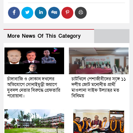
More News Of This Category
চাঁদাবাজি ও দোকান দখলের
চাটখিলে পেশাজীবীদের সঙ্গে ১১
অভিযোগে সোনাইমুড়ী জয়াগে
দলীয় জোট মনোনীত প্রার্থী
যুবদল নেতার বিরুদ্ধে গ্রেফতারি
মাওলানা সাইফ উল্যাহর মত
পরোয়ানা।
বিনিময়