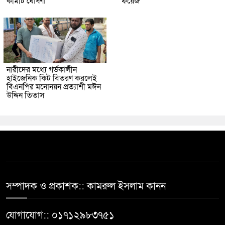
কমিটি ঘোষণা
ফয়েজ
নারীদের মধ্যে গর্ভকালীন
হাইজেনিক কিট বিতরণ করলেই
বিএনপির মনোনয়ন প্রত্যাশী মঈন
উদ্দিন তিতাস
সম্পাদক ও প্রকাশক:: কামরুল ইসলাম কানন
যোগাযোগ:: ০১৭১২৯৮৩৭৫১