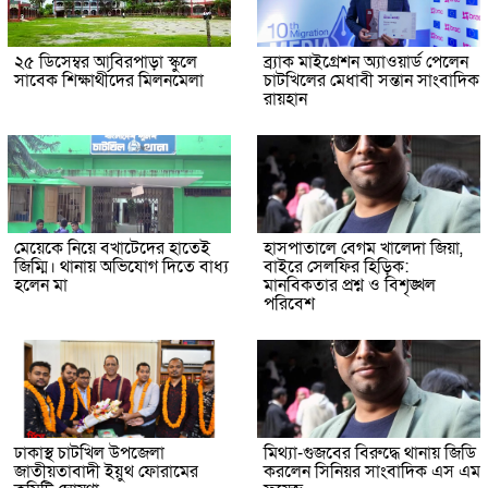
২৫ ডিসেম্বর আবিরপাড়া স্কুলে
ব্র্যাক মাইগ্রেশন অ্যাওয়ার্ড পেলেন
সাবেক শিক্ষার্থীদের মিলনমেলা
চাটখিলের মেধাবী সন্তান সাংবাদিক
রায়হান
মেয়েকে নিয়ে বখাটেদের হাতেই
হাসপাতালে বেগম খালেদা জিয়া,
জিম্মি। থানায় অভিযোগ দিতে বাধ্য
বাইরে সেলফির হিড়িক:
হলেন মা
মানবিকতার প্রশ্ন ও বিশৃঙ্খল
পরিবেশ
ঢাকাস্থ চাটখিল উপজেলা
মিথ্যা-গুজবের বিরুদ্ধে থানায় জিডি
জাতীয়তাবাদী ইয়ুথ ফোরামের
করলেন সিনিয়র সাংবাদিক এস এম