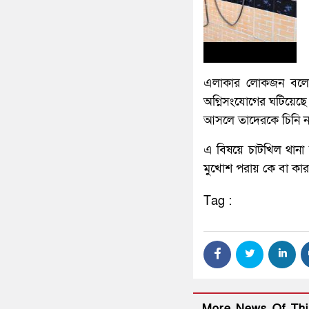
এলাকার লোকজন বলেন
অগ্নিসংযোগের ঘটিয়েছে
আসলে তাদেরকে চিনি না
এ বিষয়ে চাটখিল থানা
মুখোশ পরায় কে বা কারা 
Tag :
More News Of Thi