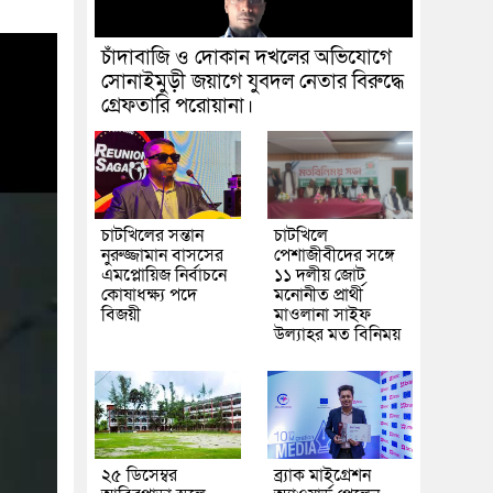
চাঁদাবাজি ও দোকান দখলের অভিযোগে
সোনাইমুড়ী জয়াগে যুবদল নেতার বিরুদ্ধে
গ্রেফতারি পরোয়ানা।
চাটখিলের সন্তান
চাটখিলে
নুরুজ্জামান বাসসের
পেশাজীবীদের সঙ্গে
এমপ্লোয়িজ নির্বাচনে
১১ দলীয় জোট
কোষাধক্ষ্য পদে
মনোনীত প্রার্থী
বিজয়ী
মাওলানা সাইফ
উল্যাহর মত বিনিময়
২৫ ডিসেম্বর
ব্র্যাক মাইগ্রেশন