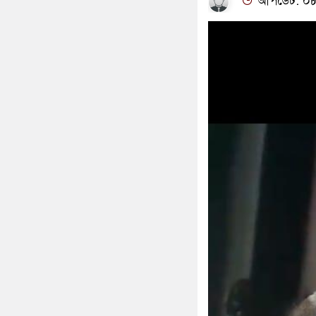
আপডেট: ০৮:৫৯