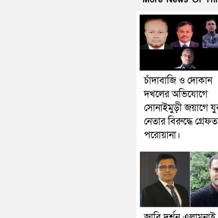
চাঁদাবাজি ও দোকান
দখলের অভিযোগে
সোনাইমুড়ী জয়াগে য
নেতার বিরুদ্ধে গ্রেফত
পরোয়ানা।
জাবি দর্শন এলামনাই