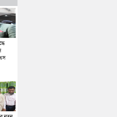
্ধে
ন
 এস
র নতুন