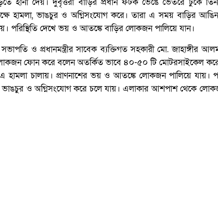
িতে হানা দেয়। দুর্বৃত্তরা বাড়ির প্রধান ফটক ভেঙে ভেতরে ঢুকে তি
ষে হামলা, ভাঙচুর ও অগ্নিসংযোগ করে। তারা এ সময় বাড়ির আঙিন
য়। পরিস্থিতি দেখে ভয় ও আতঙ্কে বাড়ির লোকজন পালিয়ে যান।
াপতি ও প্রধানমন্ত্রীর সাবেক ব্যক্তিগত সহকারী মো. জাহাঙ্গীর আল
কজন ফোন করে বলেন অতর্কিত ভাবে ৪০-৫০ টি মোটরসাইকেল করে দূর্
এ হামলা চালায়। প্রাণনাশের ভয় ও আতঙ্কে লোকজন পালিয়ে যায়। প
া, ভাঙচুর ও অগ্নিসংযোগ করে চলে যায়। এলাকার আশপাশ থেকে লো