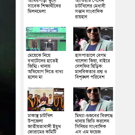
আবিরপাড়া স্কুলে
অ্যাওয়ার্ড পেলেন
সাবেক শিক্ষার্থীদের
চাটখিলের মেধাবী
মিলনমেলা
সন্তান সাংবাদিক
রায়হান
মেয়েকে নিয়ে
হাসপাতালে বেগম
বখাটেদের হাতেই
খালেদা জিয়া, বাইরে
জিম্মি। থানায়
সেলফির হিড়িক:
অভিযোগ দিতে বাধ্য
মানবিকতার প্রশ্ন ও
হলেন মা
বিশৃঙ্খল পরিবেশ
ঢাকাস্থ চাটখিল
মিথ্যা-গুজবের বিরুদ্ধে
উপজেলা
থানায় জিডি করলেন
জাতীয়তাবাদী ইয়ুথ
সিনিয়র সাংবাদিক
ফোরামের কমিটি
এস এম ফয়েজ