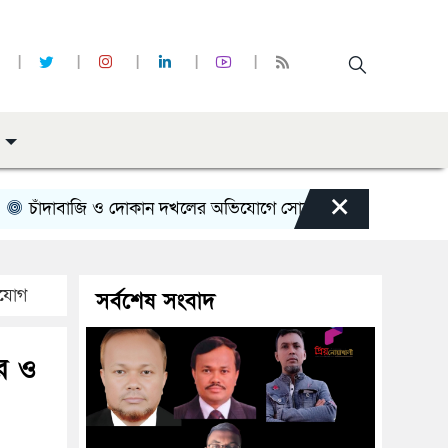
×
াজি ও দোকান দখলের অভিযোগে সোনাইমুড়ী জয়াগে যুবদল নেতার বিরুদ্
ংযোগ
সর্বশেষ সংবাদ
ুর ও