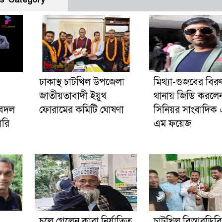
ঢাকাস্থ চাটখিল উপজেলা
মিথ্যা-গুজবের বিরুদ
জাতীয়তাবাদী ইয়ুথ
থানায় জিডি করলে
ুবদল
ফোরামের কমিটি ঘোষণা
সিনিয়র সাংবাদিক
ারি
এম ফয়েজ
চলে গেলেন কারা নির্যাতিত
চাটখিল বিআরডিবি